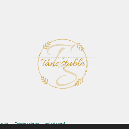
ssum
.
Datenschutz
Wiederruf